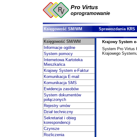
Pro Virtus
oprogramowanie
Księgowość SM/WM
Sprawozdania KRS
Księgowość SM/WM
Krajowy System e-
Informacje ogólne
System Pro Virtus
Krajowego Systemu
System pomocy
Internetowa Kartoteka
Mieszkańca
Krajowy System e-Faktur
Komunikacja E-mail
Komunikacja SMS
Ewidencja zasobów
System dokumentów
połączonych
Rejestry umów
Dział techniczny
Sekretariat i obieg
korespondencji
Czynsze
Rozliczenia