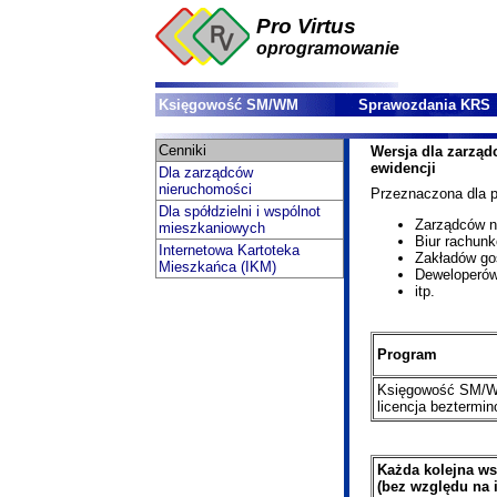
Pro Virtus
oprogramowanie
Księgowość SM/WM
Sprawozdania KRS
Cenniki
Wersja dla zarzą
ewidencji
Dla zarządców
nieruchomości
Przeznaczona dla p
Dla spółdzielni i wspólnot
Zarządców n
mieszkaniowych
Biur rachun
Internetowa Kartoteka
Zakładów go
Mieszkańca (IKM)
Deweloperó
itp.
Program
Księgowość SM/
licencja beztermi
Każda kolejna ws
(bez względu na 