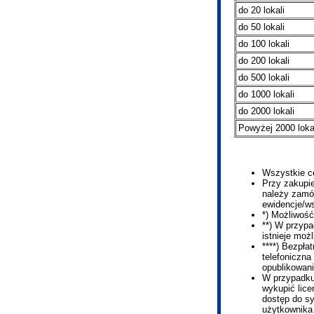
do 20 lokali
do 50 lokali
do 100 lokali
do 200 lokali
do 500 lokali
do 1000 lokali
do 2000 lokali
Powyżej 2000 loka
Wszystkie ce
Przy zakupie
należy zamó
ewidencje/w
*) Możliwość
**) W przypa
istnieje moż
****) Bezpła
telefoniczna
opublikowani
W przypadku
wykupić lic
dostęp do s
użytkownika 