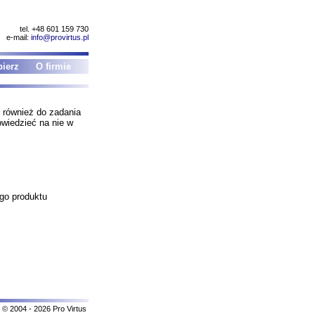
tel. +48 601 159 730
e-mail:
info@provirtus.pl
ierz
O firmie
 również do zadania
wiedzieć na nie w
go produktu
© 2004 - 2026 Pro Virtus