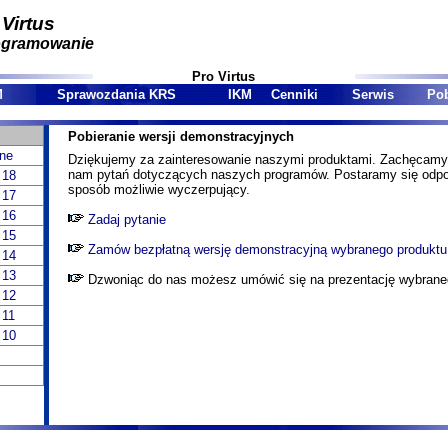
 Virtus
ogramowanie
Pro Virtus
M
Sprawozdania KRS
IKM
Cenniki
Serwis
Pob
Pobieranie wersji demonstracyjnych
jne
Dziękujemy za zainteresowanie naszymi produktami. Zachęcamy
nam pytań dotyczących naszych programów. Postaramy się odpo
 18
sposób możliwie wyczerpujący.
 17
 16
Zadaj pytanie
 15
Zamów bezpłatną wersję demonstracyjną wybranego produktu
 14
 13
Dzwoniąc do nas możesz umówić się na prezentację wybrane
 12
 11
 10