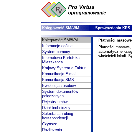
Pro Virtus
oprogramowanie
Księgowość SM/WM
Sprawozdania KRS
Księgowość SM/WM
Płatności masowe
Informacje ogólne
Płatności masowe, 
automatyczne księ
System pomocy
właścicieli lokali
Internetowa Kartoteka
Mieszkańca
Krajowy System e-Faktur
Komunikacja E-mail
Komunikacja SMS
Ewidencja zasobów
System dokumentów
połączonych
Rejestry umów
Dział techniczny
Sekretariat i obieg
korespondencji
Czynsze
Rozliczenia