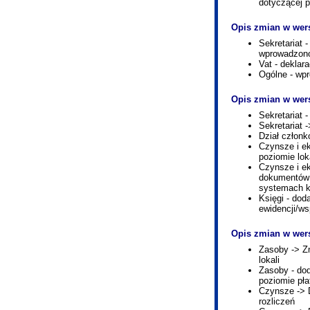
dotyczącej 
Opis zmian w wers
Sekretariat
wprowadzono
Vat - deklar
Ogólne - wp
Opis zmian w wers
Sekretariat
Sekretariat 
Dział członk
Czynsze i ek
poziomie lok
Czynsze i e
dokumentów 
systemach 
Księgi - do
ewidencji/ws
Opis zmian w wers
Zasoby -> Zm
lokali
Zasoby - do
poziomie pła
Czynsze -> 
rozliczeń