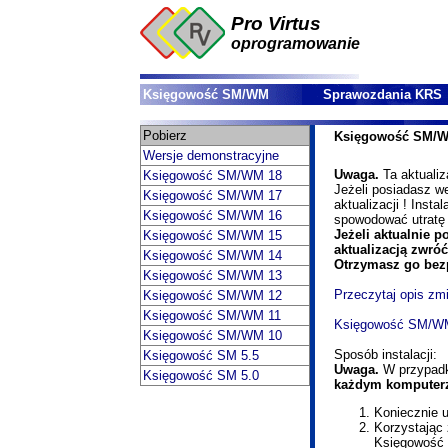
Pro Virtus
oprogramowanie
Księgowość SM/WM
Sprawozdania KRS
Pobierz
Księgowość SM/WM 
Wersje demonstracyjne
Uwaga.
Ta aktualiz
Księgowość SM/WM 18
Jeżeli posiadasz w
Księgowość SM/WM 17
aktualizacji ! Insta
Księgowość SM/WM 16
spowodować utratę 
Jeżeli aktualnie p
Księgowość SM/WM 15
aktualizacją zwró
Księgowość SM/WM 14
Otrzymasz go bezp
Księgowość SM/WM 13
Przeczytaj opis zmi
Księgowość SM/WM 12
Księgowość SM/WM 11
Księgowość SM/WM 1
Księgowość SM/WM 10
Sposób instalacji:
Księgowość SM 5.5
Uwaga.
W przypadku
Księgowość SM 5.0
każdym komputer
Koniecznie u
Korzystając 
Księgowość