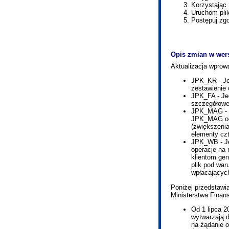
Korzystając
Uruchom pli
Postępuj zgo
Opis zmian w wers
Aktualizacja wprow
JPK_KR - Jed
zestawienie 
JPK_FA - Jed
szczegółowe
JPK_MAG - Je
JPK_MAG odz
(zwiększenia
elementy cz
JPK_WB - Jed
operacje na
klientom ge
plik pod wa
wpłacającyc
Poniżej przedstaw
Ministerstwa Finan
Od 1 lipca 2
wytwarzają d
na żądanie 