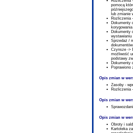
Rozliczenia 
pomocą któr
późniejszego
lub zmianie w
Rozliczenia
Dokumenty c
korygowania 
Dokumenty c
wystawianiu
Sprzedaż / 
dokumentów
Czynsze -> 
możliwość u
podstawy zw
Dokumenty c
Poprawiono 
Opis zmian w wers
Zasoby - wp
Rozliczenia
Opis zmian w wers
Sprawozdani
Opis zmian w wers
Obroty i sal
Kartoteka za