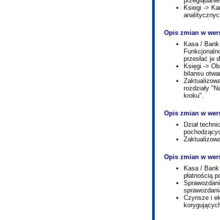
przeglądanie
Ksiegi -> Ka
analitycznyc
Opis zmian w wers
Kasa / Bank
Funkcjonaln
przesłać je d
Księgi -> Ob
bilansu otwa
Zaktualizow
rozdziały "N
kroku".
Opis zmian w wers
Dział techni
pochodzącyc
Zaktualizow
Opis zmian w wers
Kasa / Bank
płatnością p
Sprawozdani
sprawozdani
Czynsze i ek
korygującyc