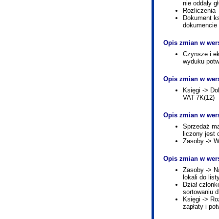
nie oddały g
Rozliczenia 
Dokument ks
dokumencie
Opis zmian w wers
Czynsze i e
wyduku potwi
Opis zmian w wers
Księgi -> Do
VAT-7K(12)
Opis zmian w wers
Sprzedaż mag
liczony jest 
Zasoby -> W
Opis zmian w wers
Zasoby -> Na
lokali do li
Dział członk
sortowaniu 
Księgi -> Ro
zapłaty i po