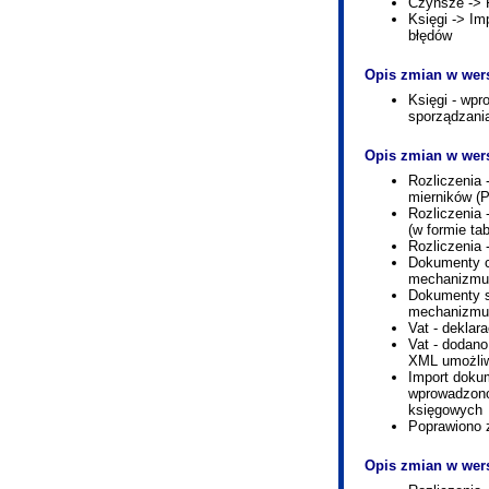
Czynsze -> R
Księgi -> I
błędów
Opis zmian w wers
Księgi - wp
sporządzania
Opis zmian w wers
Rozliczenia 
mierników (P
Rozliczenia
(w formie ta
Rozliczenia 
Dokumenty c
mechanizmu 
Dokumenty s
mechanizmu 
Vat - deklar
Vat - dodano
XML umożliw
Import dokum
wprowadzono
księgowych
Poprawiono 
Opis zmian w wers