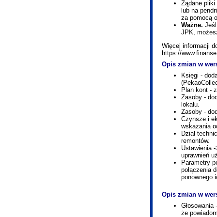
Żądane pliki
lub na pendr
za pomocą ok
Ważne.
Jeśl
JPK, możesz
Więcej informacji 
https://www.finanse
Opis zmian w wers
Księgi - dod
(PekaoCollec
Plan kont -
Zasoby - dod
lokalu.
Zasoby - do
Czynsze i e
wskazania od
Dział techni
remontów.
Ustawienia -
uprawnień uż
Parametry p
połączenia 
ponownego i
Opis zmian w wers
Głosowania 
że powiadomi