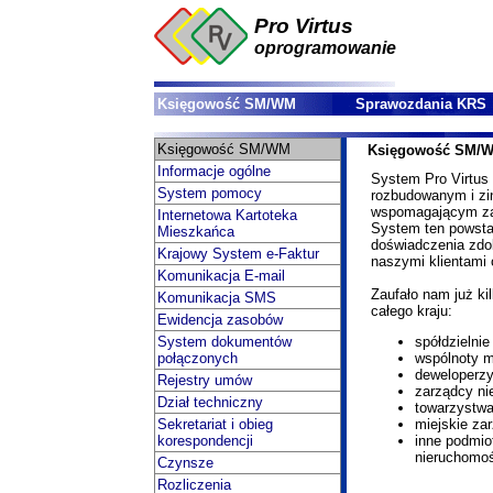
Pro Virtus
oprogramowanie
Księgowość SM/WM
Sprawozdania KRS
Księgowość SM/WM
Księgowość SM/
Informacje ogólne
System Pro Virtu
System pomocy
rozbudowanym i z
wspomagającym za
Internetowa Kartoteka
System ten powsta
Mieszkańca
doświadczenia zdo
Krajowy System e-Faktur
naszymi klientami 
Komunikacja E-mail
Zaufało nam już ki
Komunikacja SMS
całego kraju:
Ewidencja zasobów
System dokumentów
spółdzielni
połączonych
wspólnoty m
deweloperzy
Rejestry umów
zarządcy ni
Dział techniczny
towarzystwa
Sekretariat i obieg
miejskie za
korespondencji
inne podmio
nieruchomoś
Czynsze
Rozliczenia