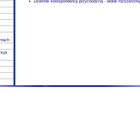
Dziennik korespondencji przychodzcej - widok rozszerzon
ynach
ncja