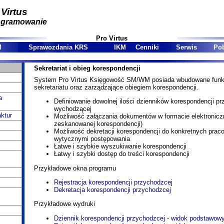
 Virtus
ogramowanie
Pro Virtus
M
Sprawozdania KRS
IKM
Cenniki
Serwis
Pob
Sekretariat i obieg korespondencji
System Pro Virtus Księgowość SM/WM posiada wbudowane funkcj
sekretariatu oraz zarządzające obiegiem korespondencji.
a
Definiowanie dowolnej ilości dzienników korespondencji pr
wychodzącej
ktur
Możliwość załączania dokumentów w formacie elektronicz
zeskanowanej korespondencji)
Możliwość dekretacji korespondencji do konkretnych prac
wytycznymi postępowania
Łatwe i szybkie wyszukiwanie korespondencji
Łatwy i szybki dostęp do treści korespondencji
Przykładowe okna programu
Rejestracja korespondencji przychodzcej
Dekretacja korespondencji przychodzcej
Przykładowe wydruki
Dziennik korespondencji przychodzcej - widok podstawow