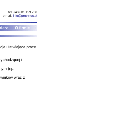
tel. +48 601 159 730
e-mail:
info@provirtus.pl
ierz
O firmie
e ułatwiające pracę
zychodzącej i
nym (np.
owników wraz z
y