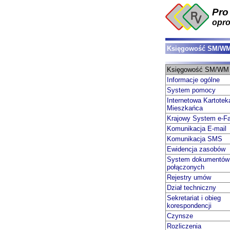
Pro
opr
Księgowość SM/W
Księgowość SM/WM
Informacje ogólne
System pomocy
Internetowa Kartotek
Mieszkańca
Krajowy System e-Fa
Komunikacja E-mail
Komunikacja SMS
Ewidencja zasobów
System dokumentów
połączonych
Rejestry umów
Dział techniczny
Sekretariat i obieg
korespondencji
Czynsze
Rozliczenia