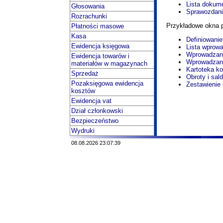
Lista dokum
Głosowania
Sprawozdani
Rozrachunki
Przykładowe okna 
Płatności masowe
Kasa
Definiowani
Ewidencja księgowa
Lista wprow
Wprowadzani
Ewidencja towarów i
Wprowadzani
materiałów w magazynach
Kartoteka ko
Sprzedaż
Obroty i sal
Pozaksięgowa ewidencja
Zestawienie 
kosztów
Ewidencja vat
Dział członkowski
Bezpieczeństwo
Wydruki
08.08.2026 23:07:39