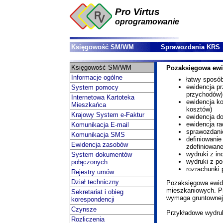
Pro Virtus
oprogramowanie
Księgowość SM/WM
Sprawozdania KRS
Księgowość SM/WM
Pozaksięgowa ewi
Informacje ogólne
łatwy sposó
ewidencja p
System pomocy
przychodów)
Internetowa Kartoteka
ewidencja k
Mieszkańca
kosztów)
Krajowy System e-Faktur
ewidencja 
ewidencja r
Komunikacja E-mail
sprawozdani
Komunikacja SMS
definiowani
Ewidencja zasobów
zdefiniowan
wydruki z in
System dokumentów
wydruki z p
połączonych
rozrachunki
Rejestry umów
Dział techniczny
Pozaksięgowa ewide
mieszkaniowych. Pr
Sekretariat i obieg
wymaga gruntownej
korespondencji
Czynsze
Przykładowe wydru
Rozliczenia