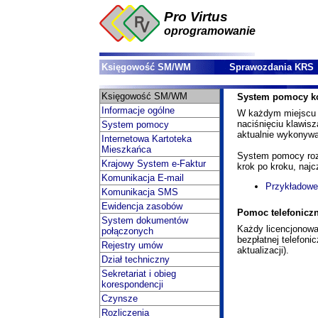
Pro Virtus
oprogramowanie
Księgowość SM/WM
Sprawozdania KRS
Księgowość SM/WM
System pomocy ko
Informacje ogólne
W każdym miejscu 
naciśnięciu klawis
System pomocy
aktualnie wykonywa
Internetowa Kartoteka
Mieszkańca
System pomocy rozb
Krajowy System e-Faktur
krok po kroku, naj
Komunikacja E-mail
Przykładow
Komunikacja SMS
Ewidencja zasobów
Pomoc telefonicz
System dokumentów
Każdy licencjonow
połączonych
bezpłatnej telefoni
Rejestry umów
aktualizacji).
Dział techniczny
Sekretariat i obieg
korespondencji
Czynsze
Rozliczenia