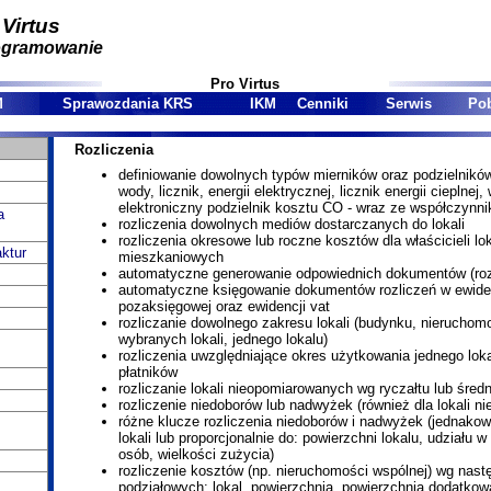
 Virtus
ogramowanie
Pro Virtus
M
Sprawozdania KRS
IKM
Cenniki
Serwis
Pob
Rozliczenia
definiowanie dowolnych typów mierników oraz podzielników
wody, licznik, energii elektrycznej, licznik energii cieplnej
elektroniczny podzielnik kosztu CO - wraz ze współczynn
a
rozliczenia dowolnych mediów dostarczanych do lokali
rozliczenia okresowe lub roczne kosztów dla właścicieli lo
ktur
mieszkaniowych
automatyczne generowanie odpowiednich dokumentów (rozl
automatyczne księgowanie dokumentów rozliczeń w ewiden
pozaksięgowej oraz ewidencji vat
rozliczanie dowolnego zakresu lokali (budynku, nieruchomo
wybranych lokali, jednego lokalu)
rozliczenia uwzględniające okres użytkowania jednego lok
płatników
rozliczanie lokali nieopomiarowanych wg ryczałtu lub śred
rozliczenie niedoborów lub nadwyżek (również dla lokali 
różne klucze rozliczenia niedoborów i nadwyżek (jednakow
lokali lub proporcjonalnie do: powierzchni lokalu, udziału w
osób, wielkości zużycia)
rozliczenie kosztów (np. nieruchomości wspólnej) wg nast
podziałowych: lokal, powierzchnia, powierzchnia dodatkow