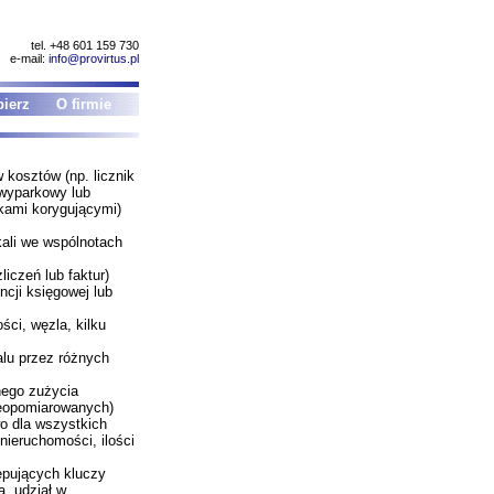
tel. +48 601 159 730
e-mail:
info@provirtus.pl
ierz
O firmie
 kosztów (np. licznik
, wyparkowy lub
ikami korygującymi)
kali we wspólnotach
iczeń lub faktur)
cji księgowej lub
ści, węzla, kilku
alu przez różnych
nego zużycia
nieopomiarowanych)
o dla wszystkich
 nieruchomości, ilości
ępujących kluczy
a, udział w