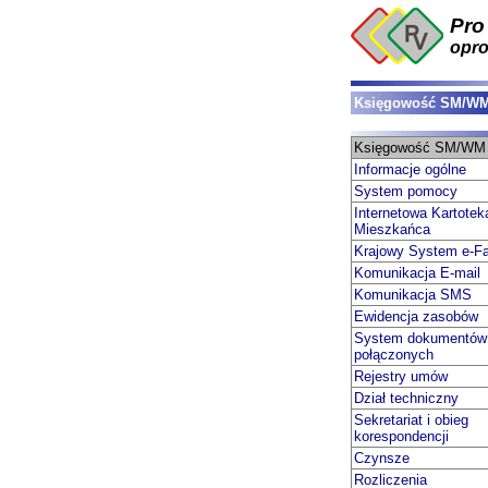
Pro
opr
Księgowość SM/W
Księgowość SM/WM
Informacje ogólne
System pomocy
Internetowa Kartotek
Mieszkańca
Krajowy System e-Fa
Komunikacja E-mail
Komunikacja SMS
Ewidencja zasobów
System dokumentów
połączonych
Rejestry umów
Dział techniczny
Sekretariat i obieg
korespondencji
Czynsze
Rozliczenia