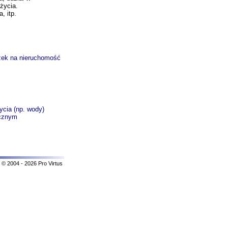
życia.
, itp.
czek na nieruchomość
ycia (np. wody)
ocznym
© 2004 - 2026 Pro Virtus