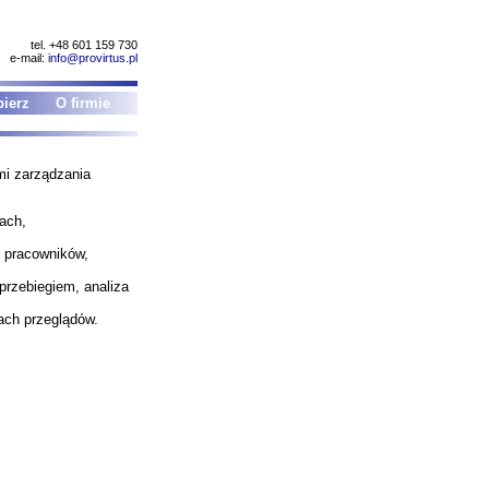
tel. +48 601 159 730
e-mail:
info@provirtus.pl
ierz
O firmie
mi zarządzania
iach,
i pracowników,
przebiegiem, analiza
nach przeglądów.