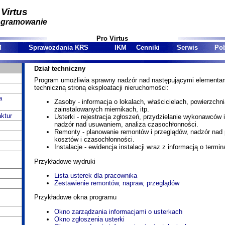
 Virtus
ogramowanie
Pro Virtus
M
Sprawozdania KRS
IKM
Cenniki
Serwis
Pob
Dział techniczny
Program umożliwia sprawny nadzór nad następującymi elementa
techniczną stroną eksploatacji nieruchomości:
a
Zasoby - informacja o lokalach, właścicielach, powierzchn
zainstalowanych miernikach, itp.
ktur
Usterki - rejestracja zgłoszeń, przydzielanie wykonawców 
nadzór nad usuwaniem, analiza czasochłonności.
Remonty - planowanie remontów i przeglądów, nadzór nad 
kosztów i czasochłonności.
Instalacje - ewidencja instalacji wraz z informacją o termi
Przykładowe wydruki
Lista usterek dla pracownika
Zestawienie remontów, napraw, przeglądów
Przykładowe okna programu
Okno zarządzania informacjami o usterkach
Okno zgłoszenia usterki