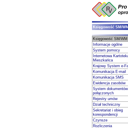
Pro
opr
Księgowość SM/W
Księgowość SM/WM
Informacje ogólne
System pomocy
Internetowa Kartotek
Mieszkańca
Krajowy System e-Fa
Komunikacja E-mail
Komunikacja SMS
Ewidencja zasobów
System dokumentów
połączonych
Rejestry umów
Dział techniczny
Sekretariat i obieg
korespondencji
Czynsze
Rozliczenia